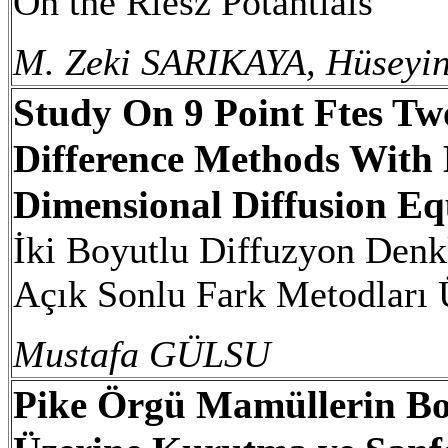
On the Riesz Potantials
M. Zeki SARIKAYA, Hüseyi
Study On 9 Point Ftes Two
Difference Methods With
Dimensional Diffusion Eq
İki Boyutlu Diffuzyon Denk
Açık Sonlu Fark Metodları 
Mustafa GÜLSU
Pike Örgü Mamüllerin Boyu