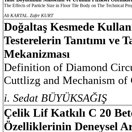
The Effects of Particle Size in Floor Tile Body on The Technical Pro
Ali KARTAL. Zafer KURT
Doğaltaş Kesmede Kullanı
Testerelerin Tanıtımı ve 
Mekanizması
Definition of Diamond Circ
Cuttlizg and Mechanism of
i. Sedat BÜYÜKSAĞIŞ
Çelik Lif Katkılı C 20 B
Özelliklerinin Deneysel Ar