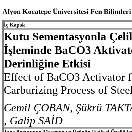
Afyon Kocatepe Üniversitesi Fen Bilimleri
İç Kapak
Kutu Sementasyonla Çeli
İşleminde BaCO3 Aktivat
Derinliğine Etkisi
Effect of BaCO3 Activator 
Carburizing Process of Ste
Cemil ÇOBAN, Şükrü TAKT
, Galip SAİD
Tane Boyutunun Massenin ve Ürünün Fiziksel Özellikler