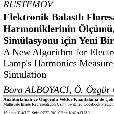
RÜSTEMOV
Elektronik Balastlı Flor
Harmoniklerinin Ölçümü,
Simülasyonu için Yeni Bi
A New Algorithm for Electro
Lamp's Harmonics Measurem
Simulation
Bora ALBOYACI, Ö. Özgü
Anahtarlamalı ve Öngörülü Vektör Kuantalama ile Çok
Multiscale Image Representation Using Switched Codebook Predicti
Mehmet YAKUT, Sıtkı ÖZTÜRK, Cihan KARAKUZU