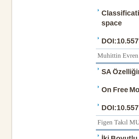
Classificat
space
DOI:10.557
Muhittin Evre
SA Özelliğ
On Free Mo
DOI:10.557
Figen Takıl 
İki Boyutl