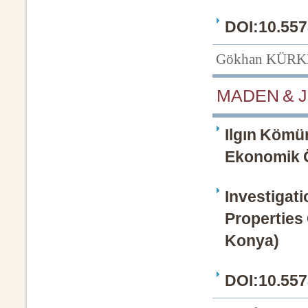
DOI:10.557
Gökhan KÜR
MADEN & J
Ilgın Kömür 
Ekonomik Öz
Investigat
Properties 
Konya)
DOI:10.557