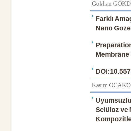
Gökhan GÖKD
Farklı Amaç
Nano Gözen
Preparatio
Membrane f
DOI:10.557
Kasım OCAK
Uyumsuzluk
Selüloz ve 
Kompozitler