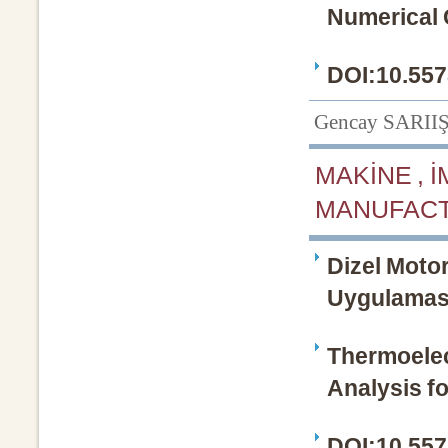
Numerical 
DOI:10.557
Gencay SARII
MAKİNE , 
MANUFACT
Dizel Motor
Uygulaması
Thermoelec
Analysis f
DOI:10.557