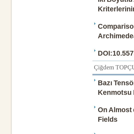
Kriterlerini
Comparison
Archimede
DOI:10.557
Çiğdem TOP
Bazı Tensö
Kenmotsu M
On Almost 
Fields