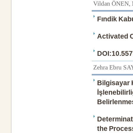
Vildan ÖNEN
Fındik Kab
Activated 
DOI:10.557
Zehra Ebru S
Bilgisayar 
İşlenebilir
Belirlenme
Determinat
the Proces