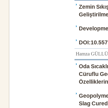
Zemin Sıkı
Geliştirilm
Developmen
DOI:10.557
Hamza GÜLLÜ
Oda Sıcakl
Cüruflu Ge
Özellikleri
Geopolymer
Slag Cured