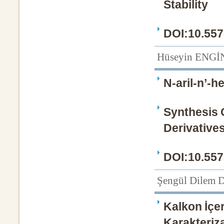
Stability
DOI:10.557
Hüseyin ENGİ
N-aril-n’-h
Synthesis O
Derivative
DOI:10.557
Şengül Dilem
Kalkon İçer
Karakteriza