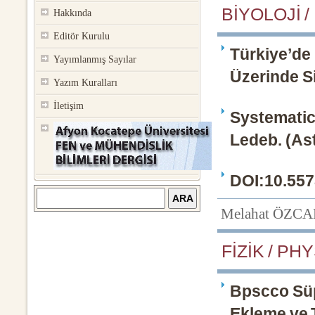
BİYOLOJİ /
Hakkında
Editör Kurulu
Türkiye’de
Yayımlanmış Sayılar
Üzerinde S
Yazım Kuralları
İletişim
Systematic
Ledeb. (As
DOI:10.557
Melahat ÖZC
FİZİK / PHY
Bpscco Süp
Ekleme ve 