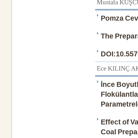
Mustafa KUŞC
Pomza Cevh
The Prepar
DOI:10.557
Ece KILINÇ A
İnce Boyutl
Flokülantla
Parametrele
Effect of 
Coal Prepar