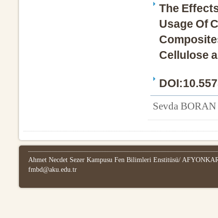
The Effect
Usage Of C
Composites
Cellulose 
DOI:10.557
Sevda BORAN
Ahmet Necdet Sezer Kampusu Fen Bilimleri Enstitüsü/ AFYONKARA
fmbd@aku.edu.tr