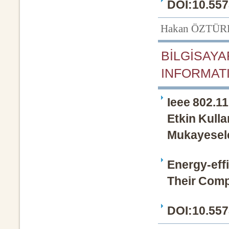
DOI:10.557
Hakan ÖZTÜR
BİLGİSAYA
INFORMATI
Ieee 802.1
Etkin Kull
Mukayesele
Energy-eff
Their Com
DOI:10.557