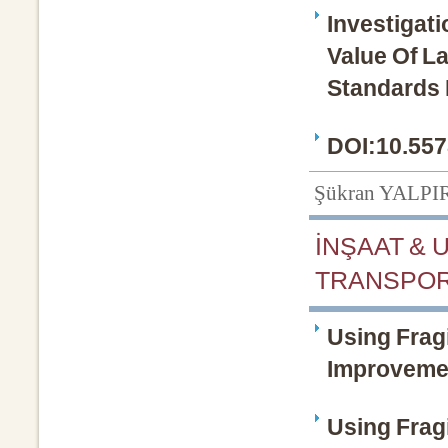
Investigati
Value Of La
Standards 
DOI:10.557
Şükran YALPI
İNŞAAT & 
TRANSPORT
Using Fragi
Improveme
Using Fragi