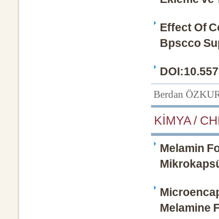
Effect Of 
Bpscco Sup
DOI:10.557
Berdan ÖZKU
KİMYA / CH
Melamin Fo
Mikrokapsü
Microencap
Melamine F