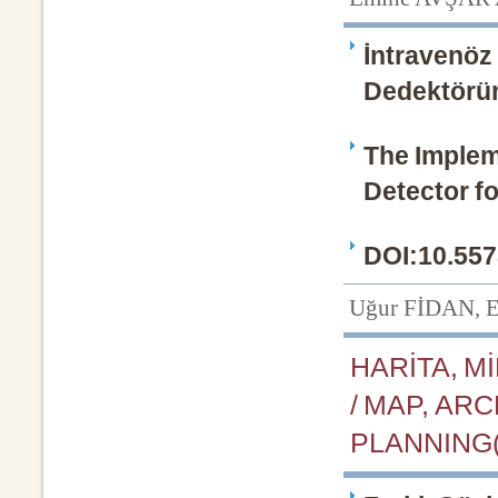
İntravenöz 
Dedektörün
The Implem
Detector f
DOI:10.557
Uğur FİDAN, E
HARİTA, M
/ MAP, AR
PLANNING(