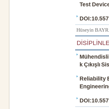
Test Devic
DOI:10.557
Hüseyin BAYR
DİSİPLİNLE
Mühendisli
k Çıkışlı Si
Reliability
Engineerin
DOI:10.557