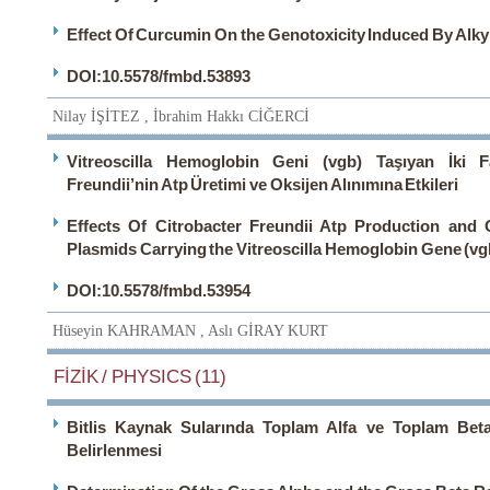
Effect Of Curcumin On the Genotoxicity Induced By Alky
DOI:10.5578/fmbd.53893
Nilay İŞİTEZ , İbrahim Hakkı CİĞERCİ
Vitreoscilla Hemoglobin Geni (vgb) Taşıyan İki Fa
Freundii’nin Atp Üretimi ve Oksijen Alınımına Etkileri
Effects Of Citrobacter Freundii Atp Production and 
Plasmids Carrying the Vitreoscilla Hemoglobin Gene (vg
DOI:10.5578/fmbd.53954
Hüseyin KAHRAMAN , Aslı GİRAY KURT
FİZİK / PHYSICS (11)
Bitlis Kaynak Sularında Toplam Alfa ve Toplam Beta 
Belirlenmesi