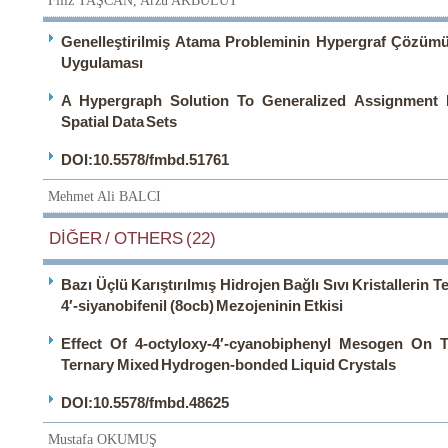
Filiz TAŞCAN, Arzu AKBULUT
Genelleştirilmiş Atama Probleminin Hypergraf Çözümü
Uygulaması
A Hypergraph Solution To Generalized Assignment 
Spatial Data Sets
DOI:10.5578/fmbd.51761
Mehmet Ali BALCI
DİĞER / OTHERS (22)
Bazı Üçlü Karıştırılmış Hidrojen Bağlı Sıvı Kristallerin Te
4′-siyanobifenil (8ocb) Mezojeninin Etkisi
Effect Of 4-octyloxy-4′-cyanobiphenyl Mesogen On 
Ternary Mixed Hydrogen-bonded Liquid Crystals
DOI:10.5578/fmbd.48625
Mustafa OKUMUŞ