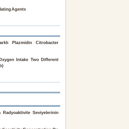
lating Agents
rklı Plazmidin Citrobacter
Oxygen Intake Two Different
b)
Radyoaktivite Seviyelerinin