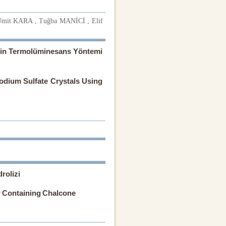
Ümit KARA , Tuğba MANİCİ , Elif
rinin Termolüminesans Yöntemi
odium Sulfate Crystals Using
rolizi
r Containing Chalcone