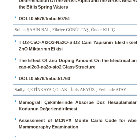
Determination Of the Gross Alpha and the Gross Beta R
the Bitlis Spring Waters
DOI:10.5578/fmbd.50751
Sultan ŞAHİN BAL, Fikriye GÖNÜLTAŞ, Önder KILIÇ
TiO2-CaO-Al2O3-Na2O-SiO2 Cam Yapısının Elektriksel 
ZnO Miktarının Etkisi
The Effect Of Zno Doping Amount On the Electrical and
cao-al2o3-na2o-sio2 Glass Structure
DOI:10.5578/fmbd.51760
Sadiye ÇETİNKAYA ÇOLAK , İdris AKYÜZ , Ferhunde ATAY
Mamografi Çekimlerinde Absorbe Doz Hesaplamala
Kodunun Değerlendirilmesi
Assessment of MCNPX Monte Carlo Code for Abso
Mammography Examination