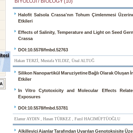
BİYOLOJİ / BIOLOGY (10)
Halofit Salsola Crassa’nın Tohum Çimlenmesi Üzerine 
Etkileri
Effects of Salinity, Temperature and Light on Seed Ger
Crassa
DOI:10.5578/fmbd.52763
Hakan TERZİ, Mustafa YILDIZ, Ünal ALTUĞ
Silikon Nanopartikül Maruziyetine Bağlı Olarak Oluşan İn
Etkiler
In Vitro Cytotoxicity and Molecular Effects Relat
Exposures
DOI:10.5578/fmbd.53781
Elanur AYDIN , Hasan TÜRKEZ , Fazıl HACIMÜFTÜOĞLU
Alkilleyici Ajanlar Tarafından Uyarılan Genotoksisite Üz