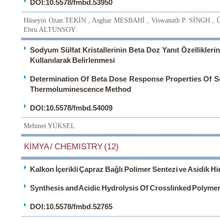
DOI:10.5578/fmbd.53950
Hüseyin Ozan TEKİN , Asghar MESBAHİ , Viswanath P. SİNGH , 
Ebru ALTUNSOY
Sodyum Sülfat Kristallerinin Beta Doz Yanıt Özellikle
Kullanılarak Belirlenmesi
Determination Of Beta Dose Response Properties Of S
Thermoluminescence Method
DOI:10.5578/fmbd.54009
Mehmet YÜKSEL
KİMYA / CHEMISTRY (12)
Kalkon İçerikli Çapraz Bağlı Polimer Sentezi ve Asidik Hid
Synthesis and Acidic Hydrolysis Of Crosslinked Polyme
DOI:10.5578/fmbd.52765