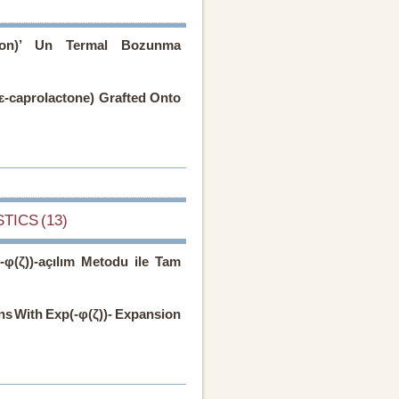
kton)’ Un Termal Bozunma
(ɛ-caprolactone) Grafted Onto
TICS (13)
-φ(ζ))-açılım Metodu ile Tam
ons With Exp(-φ(ζ))- Expansion