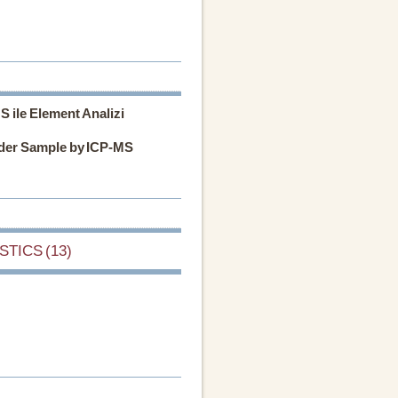
S ile Element Analizi
owder Sample by ICP-MS
STICS (13)