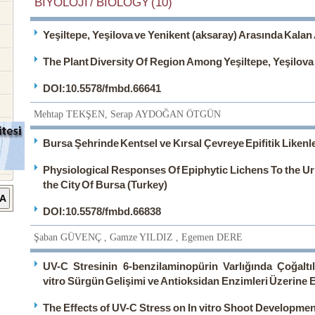
BİYOLOJİ / BIOLOGY (10)
Yeşiltepe, Yeşilova ve Yenikent (aksaray) Arasında Kalan A
The Plant Diversity Of Region Among Yeşiltepe, Yeşilova
DOI:10.5578/fmbd.66641
Mehtap TEKŞEN, Serap AYDOĞAN ÖTGÜN
Bursa Şehrinde Kentsel ve Kırsal Çevreye Epifitik Likenle
Physiological Responses Of Epiphytic Lichens To the U
the City Of Bursa (Turkey)
DOI:10.5578/fmbd.66838
Şaban GÜVENÇ , Gamze YILDIZ , Egemen DERE
UV-C Stresinin 6-benzilaminopürin Varlığında Çoğaltıl
vitro Sürgün Gelişimi ve Antioksidan Enzimleri Üzerine E
The Effects of UV-C Stress on In vitro Shoot Developme