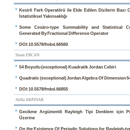
Kesirli Fark Operatörü ile Elde Edilen Dizilerin Bazı C
İstatistiksel Yakınsaklığı
Some Cesàro-type Summability and Statistical 
Generated By Fractional Difference Operator
DOI:10.5578/fmbd.66560
Sinan ERCAN
54 Boyutlu (exceptional) Kuadratik Jordan Cebiri
Quadratic (exceptional) Jordan Algebra Of Dimension 5
DOI:10.5578/fmbd.66855
Atilla AKPINAR
Gecikme Argümentli Rayleigh Tipi Denklem için Pe
Üzerine
On the Existence Of Periodic Solutions for Rayleigh-ty