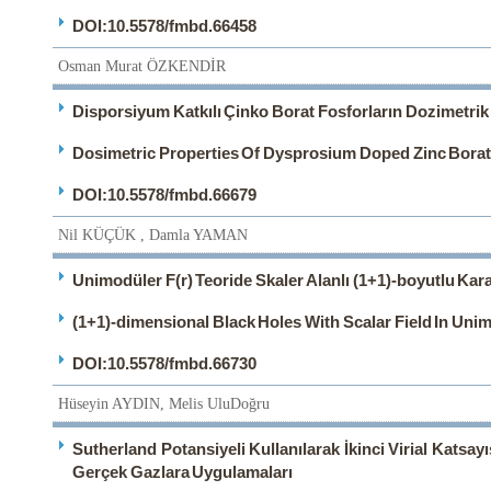
DOI:10.5578/fmbd.66458
Osman Murat ÖZKENDİR
Disporsiyum Katkılı Çinko Borat Fosforların Dozimetrik 
Dosimetric Properties Of Dysprosium Doped Zinc Bora
DOI:10.5578/fmbd.66679
Nil KÜÇÜK , Damla YAMAN
Unimodüler F(r) Teoride Skaler Alanlı (1+1)-boyutlu Kara
(1+1)-dimensional Black Holes With Scalar Field In Uni
DOI:10.5578/fmbd.66730
Hüseyin AYDIN, Melis UluDoğru
Sutherland Potansiyeli Kullanılarak İkinci Virial Katsayı
Gerçek Gazlara Uygulamaları