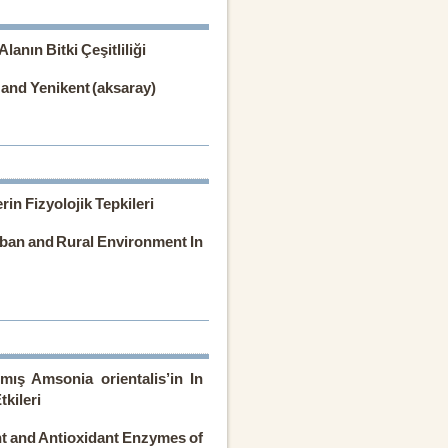
lanın Bitki Çeşitliliği
 and Yenikent (aksaray)
rin Fizyolojik Tepkileri
rban and Rural Environment In
mış Amsonia orientalis’in In
tkileri
nt and Antioxidant Enzymes of