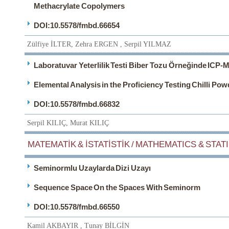
Methacrylate Copolymers
DOI:10.5578/fmbd.66654
Zülfiye İLTER, Zehra ERGEN , Serpil YILMAZ
Laboratuvar Yeterlilik Testi Biber Tozu Örneğinde ICP-M
Elemental Analysis in the Proficiency Testing Chilli P
DOI:10.5578/fmbd.66832
Serpil KILIÇ, Murat KILIÇ
MATEMATİK & İSTATİSTİK / MATHEMATICS & STATI
Seminormlu Uzaylarda Dizi Uzayı
Sequence Space On the Spaces With Seminorm
DOI:10.5578/fmbd.66550
Kamil AKBAYIR , Tunay BİLGİN