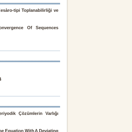
esàro-tipi Toplanabilirliği ve
Convergence Of Sequences
4
riyodik Çözümlerin Varlığı
pe Equation With A Deviating