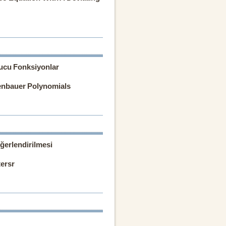
rucu Fonksiyonlar
genbauer Polynomials
ğerlendirilmesi
ersr