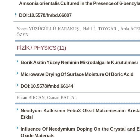
Amsonia orientalis Cultured in the Presence of 6-benzy
DOI:10.5578/fmbd.66807
Yonca YÜZÜGÜLLÜ KARAKUŞ , Halil İ. TOYGAR , Arda ACEM
ÖZEN
FİZİK / PHYSICS (11)
Borik Asitin Yüzey Neminin Mikrodalga ile Kurutulması
Microwave Drying Of Surface Moisture Of Boric Acid
DOI:10.5578/fmbd.66144
Hasan BİRCAN, Osman BATTAL
Neodyum Katkısının Febo3 Oksit Malzemesinin Kristal 
Etkisi
Influence Of Neodymium Doping On the Crystal and El
Oxide Materials