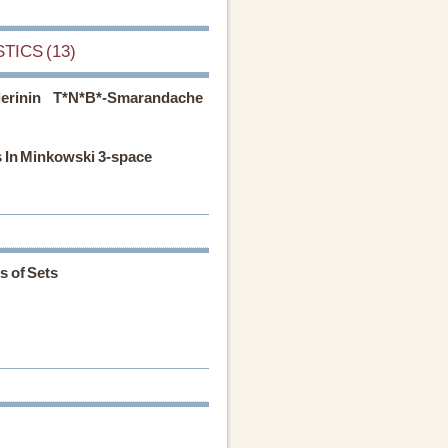
TICS (13)
lerinin T*N*B*-Smarandache
 In Minkowski 3-space
s of Sets