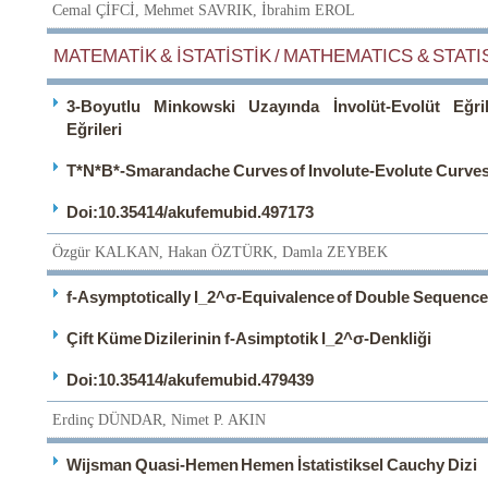
Cemal ÇİFCİ, Mehmet SAVRIK, İbrahim EROL
MATEMATİK & İSTATİSTİK / MATHEMATICS & STATIS
3-Boyutlu Minkowski Uzayında İnvolüt-Evolüt Eğri
Eğrileri
T*N*B*-Smarandache Curves of Involute-Evolute Curves
Doi:10.35414/akufemubid.497173
Özgür KALKAN, Hakan ÖZTÜRK, Damla ZEYBEK
f-Asymptotically I_2^σ-Equivalence of Double Sequence
Çift Küme Dizilerinin f-Asimptotik I_2^σ-Denkliği
Doi:10.35414/akufemubid.479439
Erdinç DÜNDAR, Nimet P. AKIN
Wijsman Quasi-Hemen Hemen İstatistiksel Cauchy Dizi