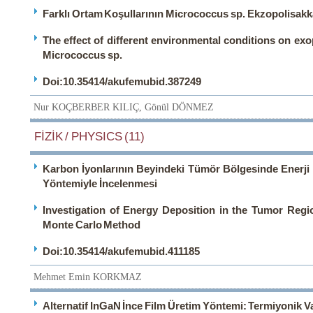
Farklı Ortam Koşullarının Micrococcus sp. Ekzopolisakka
The effect of different environmental conditions on ex
Micrococcus sp.
Doi:10.35414/akufemubid.387249
Nur KOÇBERBER KILIÇ, Gönül DÖNMEZ
FİZİK / PHYSICS (11)
Karbon İyonlarının Beyindeki Tümör Bölgesinde Enerj
Yöntemiyle İncelenmesi
Investigation of Energy Deposition in the Tumor Reg
Monte Carlo Method
Doi:10.35414/akufemubid.411185
Mehmet Emin KORKMAZ
Alternatif InGaN İnce Film Üretim Yöntemi: Termiyonik 