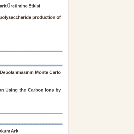
rit Üretimine Etkisi
opolysaccharide production of
i Depolanmasının Monte Carlo
ion Using the Carbon Ions by
Vakum Ark