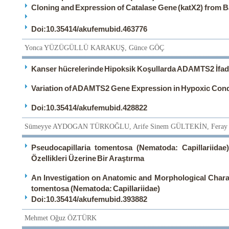
Cloning and Expression of Catalase Gene (katX2) from B
Doi:10.35414/akufemubid.463776
Yonca YÜZÜGÜLLÜ KARAKUŞ, Günce GÖÇ
Kanser hücrelerinde Hipoksik Koşullarda ADAMTS2 İfad
Variation of ADAMTS2 Gene Expression in Hypoxic Condi
Doi:10.35414/akufemubid.428822
Sümeyye AYDOGAN TÜRKOĞLU, Arife Sinem GÜLTEKİN, Fera
Pseudocapillaria tomentosa (Nematoda: Capillariidae
Özellikleri Üzerine Bir Araştırma
An Investigation on Anatomic and Morphological Charac
tomentosa (Nematoda: Capillariidae)
Doi:10.35414/akufemubid.393882
Mehmet Oğuz ÖZTÜRK