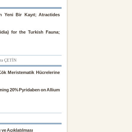
n Yeni Bir Kayıt; Atractides
dia) for the Turkish Fauna;
bra ÇETİN
Kök Meristematik Hücrelerine
ining 20% Pyridaben on Allium
 ve Açıklatılması