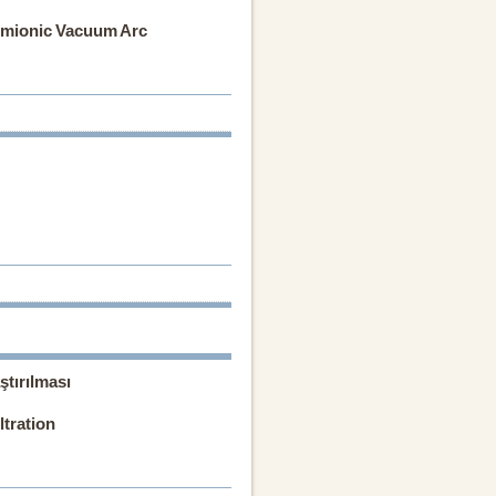
ermionic Vacuum Arc
ştırılması
ltration