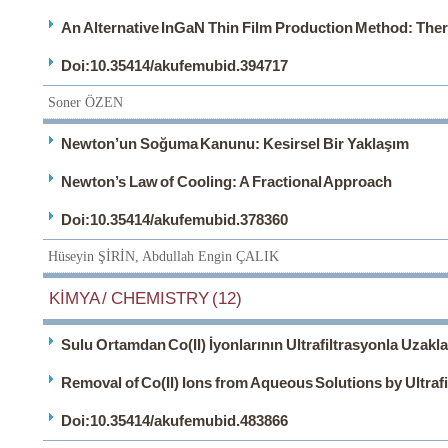
An Alternative InGaN Thin Film Production Method: Th
Doi:10.35414/akufemubid.394717
Soner ÖZEN
Newton’un Soğuma Kanunu: Kesirsel Bir Yaklaşım
Newton’s Law of Cooling: A Fractional Approach
Doi:10.35414/akufemubid.378360
Hüseyin ŞİRİN, Abdullah Engin ÇALIK
KİMYA / CHEMISTRY (12)
Sulu Ortamdan Co(II) İyonlarının Ultrafiltrasyonla Uzakla
Removal of Co(II) Ions from Aqueous Solutions by Ultrafi
Doi:10.35414/akufemubid.483866