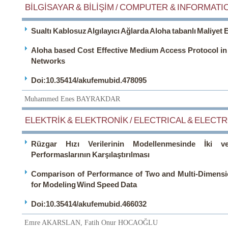
BİLGİSAYAR & BİLİŞİM / COMPUTER & INFORMATIC
Sualtı Kablosuz Algılayıcı Ağlarda Aloha tabanlı Maliyet
Aloha based Cost Effective Medium Access Protocol i
Networks
Doi:10.35414/akufemubid.478095
Muhammed Enes BAYRAKDAR
ELEKTRİK & ELEKTRONİK / ELECTRICAL & ELECTR
Rüzgar Hızı Verilerinin Modellenmesinde İki v
Performaslarının Karşılaştırılması
Comparison of Performance of Two and Multi-Dimension
for Modeling Wind Speed Data
Doi:10.35414/akufemubid.466032
Emre AKARSLAN, Fatih Onur HOCAOĞLU