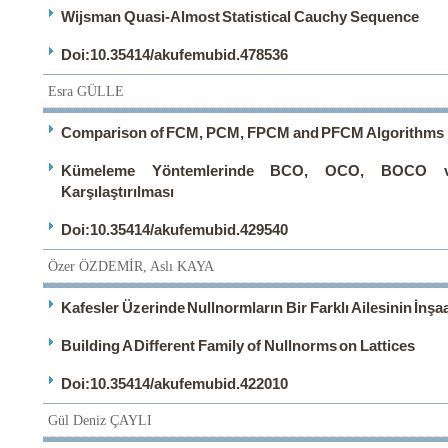
Wijsman Quasi-Almost Statistical Cauchy Sequence
Doi:10.35414/akufemubid.478536
Esra GÜLLE
Comparison of FCM, PCM, FPCM and PFCM Algorithms i
Kümeleme Yöntemlerinde BCO, OCO, BOCO ve
Karşılaştırılması
Doi:10.35414/akufemubid.429540
Özer ÖZDEMİR, Aslı KAYA
Kafesler Üzerinde Nullnormların Bir Farklı Ailesinin İnşa
Building A Different Family of Nullnorms on Lattices
Doi:10.35414/akufemubid.422010
Gül Deniz ÇAYLI