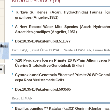
BİYOLOJİ / BIOLOGY (10)
Türkiye Su Kenesi (Acari, Hydrachnidia) Faunası İçi
gracilipes (Angelier, 1951)
A New Record Water Mite Species (Acari: Hydrachni
Atractides gracilipes (Angelier, 1951)
Doi:10.35414/akufemubid.511377
Ferruh AŞÇI, Yusuf Ömer BOYACI, Nazife ALPASLAN, Gamze Kü
%20 Pyridaben İçeren Primite 20 WP’nin Allium cepa 
Üzerine Sitotoksik ve Genotoksik Etkileri
Cytotoxic and Genotoxic Effects of Primite 20 WP Conta
cepa Root Meristematic Cells
Doi:10.35414/akufemubid.503565
Recep LİMAN
Bacillus pumilus Y7 Katalaz (katX2) Geninin Klonlanması