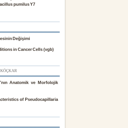
acillus pumilus Y7
esinin Değişimi
tions in Cancer Cells (vgb)
y KÖÇKAR
)’nın Anatomik ve Morfolojik
teristics of Pseudocapillaria